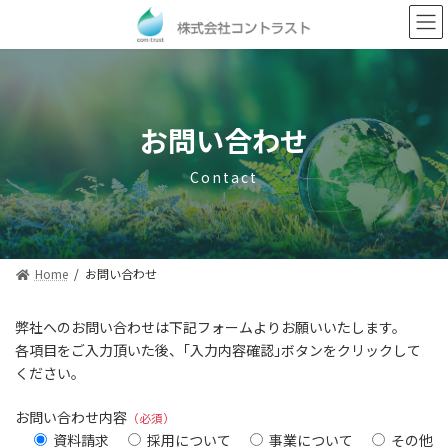
コ
ナ
ン
ビ
テ
ゲ
ン
ー
ツ
シ
へ
ョ
ス
ン
お問い合わせ
キ
に
ッ
移
Contact
プ
動
Home
お問い合わせ
弊社へのお問い合わせは下記フォームよりお願いいたします。
各項目をご入力頂いた後、｢入力内容確認｣ボタンをクリックして
ください。
お問い合わせ内容
（必須）
資料請求
採用について
事業について
その他